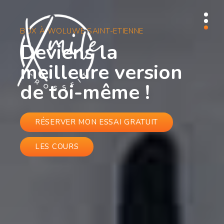
BOX À WOLUWÉ SAINT-ETIENNE
Deviens la
meilleure version
de toi-même !
RÉSERVER MON ESSAI GRATUIT
LES COURS